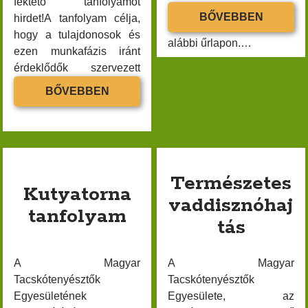
fektető tanfolyamot
Tacskók világkiállítása Budapesten – találkozzunk a
szeptember 12 , hétfő
TENYÉS
BŐVEBBEN
hirdet!A tanfolyam célja,
Hungexpón
éjfélig lehet megtenni az
BUDAP
hogy a tulajdonosok és
alábbi űrlapon.…
SZEPT
ezen munkafázis iránt
14.
érdeklődők szervezett
KATEGÓRIÁK
!
oktatás keretében
MESTERSÉGES
BŐVEBBEN
imserjék…
Egyebek
VÉRCSAPA
FEKTETŐ
Tenyésztési csoport
TANFOLYAM
Természetes
ARCHÍVUM
Kutyatorna
vaddisznóhaj
tanfolyam
2026 március
tás
2026 február
2026 január
A Magyar
A Magyar
2025 december
Tacskótenyésztők
Tacskótenyésztők
2025 november
Egyesületének
Egyesülete, az