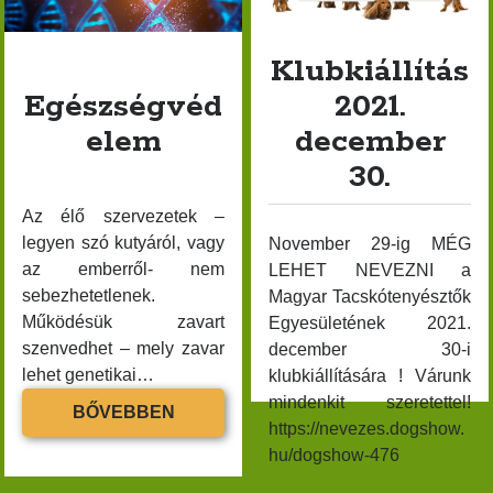
TÁMOGA
Klubkiállítás
Egészségvéd
2021.
elem
december
30.
Az élő szervezetek –
legyen szó kutyáról, vagy
November 29-ig MÉG
az emberről- nem
LEHET NEVEZNI a
sebezhetetlenek.
Magyar Tacskótenyésztők
Működésük zavart
Egyesületének 2021.
szenvedhet – mely zavar
december 30-i
lehet genetikai…
klubkiállítására ! Várunk
mindenkit szeretettel!
EGÉSZSÉGVÉDELEM
BŐVEBBEN
https://nevezes.dogshow.
hu/dogshow-476