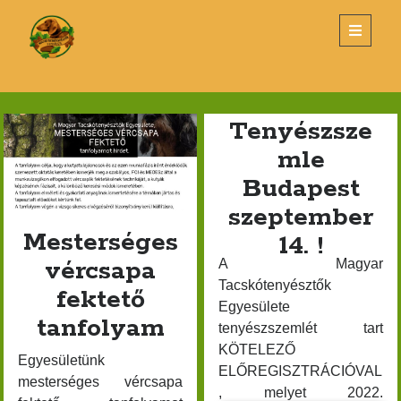
Magyar
open
primary
menu
Tacskótenyésztők
Sidebar
Egyesülete
KERESÉS
Magyar
Tenyészsze
Search
Tacskótenyésztők
mle
Budapest
Egyesülete
szeptember
Posts
Mesterséges
14. !
LEGUTÓBBI BEJEGYZÉSEK
vércsapa
A Magyar
Tacskótenyésztők
fektető
Tenyészszemle Budapest
Egyesülete
tanfolyam
Éves Klubvacsora és Díjkiosztó – 2026. március 26.
tenyészszemlét tart
KÖTELEZŐ
Új alombejelentő nyomtatvány
Egyesületünk
ELŐREGISZTRÁCIÓVAL
TENYÉSZSZEMLE- SZENTLŐRINC
mesterséges vércsapa
, melyet 2022.