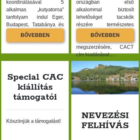
2025 október
koordinálásával 5
országban első
alkalmas „kutyatorna”
alkalommal biztosít
2025 szeptember
tanfolyam indul Eger,
lehetőséget tacskók
2025 augusztus
Budapest, Tatabánya és
részére természetes
2025 július
Pécs, Győr, Szeged,
vaddisznóhajtás
KUTYATORNA
TERMÉS
BŐVEBBEN
BŐVEBBEN
2025 június
Polgárdi , Kaposvár,…
szakágban munkavizsga
TANFOLYAM
VADDIS
2025 április
megszerzésére, CACT
cím kiadásával.…
2025 február
2025 január
2024 augusztus
Special CAC
2024 június
kiállítás
2024 március
támogatói
2024 február
2024 január
NEVEZÉSI
2023 szeptember
Köszönjük a támogatást!
FELHÍVÁS
2023 július
2023 június