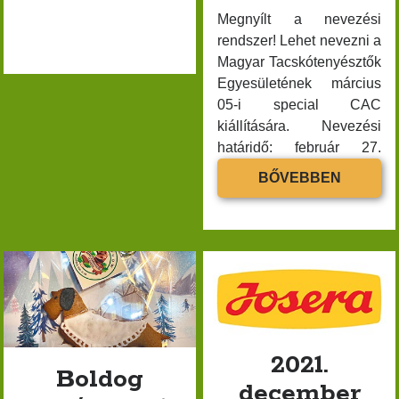
2023 március
Megnyílt a nevezési
rendszer! Lehet nevezni a
2023 február
Magyar Tacskótenyésztők
2023 január
Egyesületének március
2022 november
05-i special CAC
2022 október
kiállítására. Nevezési
2022 szeptember
határidő: február 27.
Online…
2022 augusztus
NEVEZÉ
BŐVEBBEN
2022 július
FELHÍV
2022 június
2022 február
2021 december
2021 november
2021 október
A MTTE
2021 szeptember
2021.
Boldog
2021 augusztus
december