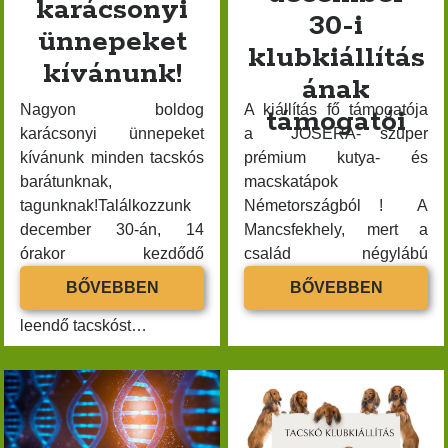
karácsonyi
30-i
ünnepeket
klubkiállítás
kívánunk!
ának
Nagyon boldog
A kiállítás fő támogatója
támogatói
karácsonyi ünnepeket
a JOSERA- szuper
kívánunk minden tacskós
prémium kutya- és
barátunknak,
macskatápok
tagunknak!Találkozzunk
Németországból ! A
december 30-án, 14
Mancsfekhely, mert a
órakor kezdődő
család négylábú
klubkiállításunkon,
tagjainak is…
BOLDOG
A
BŐVEBBEN
BŐVEBBEN
várunk minden tacskóst,
KARÁCSONYI
MTTE
leendő tacskóst…
ÜNNEPEKET
2021.
KÍVÁNUNK!
DECEM
30-
I
KLUBKI