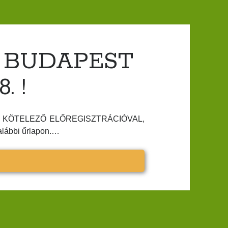
 BUDAPEST
. !
 tart KÖTELEZŐ ELŐREGISZTRÁCIÓVAL,
alábbi űrlapon.…
NYÉSZSZEMLE
DAPEST
NIUS