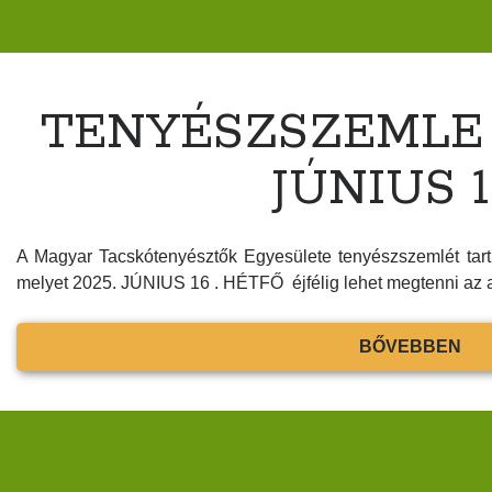
TENYÉSZSZEMLE
JÚNIUS 18
A Magyar Tacskótenyésztők Egyesülete tenyészszemlét
melyet 2025. JÚNIUS 16 . HÉTFŐ éjfélig lehet megtenni az 
TE
BŐVEBBEN
BU
JÚ
18.
!