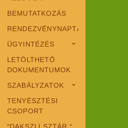
BEMUTATKOZÁS
RENDEZVÉNYNAPTÁR
ÜGYINTÉZÉS
open
child
menu
LETÖLTHETŐ
DOKUMENTUMOK
SZABÁLYZATOK
open
child
menu
TENYÉSZTÉSI
CSOPORT
“DAKSZLI SZTÁR “