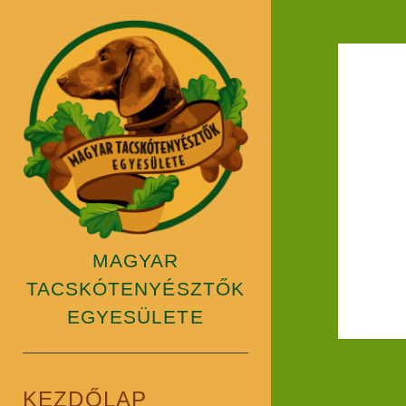
Magyar
Tacskótenyésztők
Egyesülete
MAGYAR
TACSKÓTENYÉSZTŐK
EGYESÜLETE
KEZDŐLAP