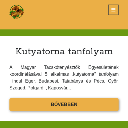
Magyar
open
primary
menu
Tacskótenyésztők
Sidebar
Egyesülete
KERESÉS
Search
Kutyatorna tanfolyam
A Magyar Tacskótenyésztők Egyesületének
koordinálásával 5 alkalmas „kutyatorna” tanfolyam
indul Eger, Budapest, Tatabánya és Pécs, Győr,
LEGUTÓBBI BEJEGYZÉSEK
Szeged, Polgárdi , Kaposvár,…
Tenyészszemle Budapest
KUTYATORNA
BŐVEBBEN
Éves Klubvacsora és Díjkiosztó – 2026. március 26.
TANFOLYAM
Új alombejelentő nyomtatvány
TENYÉSZSZEMLE- SZENTLŐRINC