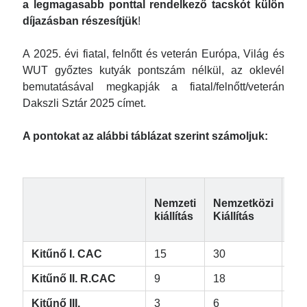
a legmagasabb ponttal rendelkező tacskót külön
díjazásban részesítjük
!
A 2025. évi fiatal, felnőtt és veterán Európa, Világ és
WUT győztes kutyák pontszám nélkül, az oklevél
bemutatásával megkapják a fiatal/felnőtt/veterán
Dakszli Sztár 2025 címet.
A pontokat az alábbi táblázat szerint számoljuk:
Kl
Nemzeti
Nemzetközi
és
kiállítás
Kiállítás
spe
kiá
Kitűnő I. CAC
15
30
60
Kitűnő II. R.CAC
9
18
36
Kitűnő III.
3
6
12