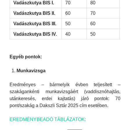
Vadászkutya BIS I.
70
80
80
Vadászkutya BIS II.
60
70
70
Vadászkutya BIS III.
50
60
60
Vadászkutya BIS IV.
40
50
50
Egyéb pontok:
Munkavizsga
Eredményes – bármelyik évben teljesített –
szakágankénti munkavizsgáért (vaddisznóhajtás,
utánkeresés, erdei kajtatás) járó pontok: 70
pont/szakág a Dakszli Sztár 2025 cím esetében.
EREDMÉNYBEADÓ TÁBLÁZATOK: