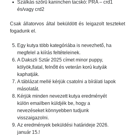
Szálkás szőrű kaninchen tacskó: PRA – crd1
2023 március
és/vagy crd2
2023 február
2023 január
Csak állatorvos által beküldött és leigazolt teszteket
fogadunk el.
2022 november
2022 október
Egy kutya több kategóriába is nevezhető, ha
2022 szeptember
megfelel a kiírás feltételeinek.
2022 augusztus
A Dakszli Sztár 2025 címet minor puppy,
2022 július
kölyök,fiatal, felnőtt és veterán korú kutyák
kaphatják.
2022 június
A táblázat mellé kérjük csatolni a bírálati lapok
2022 február
másolatát.
2021 december
Kérjük minden nevezett kutya eredményét
2021 november
külön emailben küldjék be, hogy a
nevezéseket könnyebben tudjunk
2021 október
visszaigazolni.
2021 szeptember
Az eredmények beküldési határideje 2026.
2021 augusztus
január 15.!