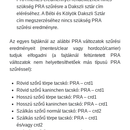
2025 október
szükség PRA szűrésre a Dakszli sztár cím
2025 szeptember
eléréséhez. A Bébi és Kölyök Dakszli Sztár
2025 augusztus
cím megszerzéséhez nincs szükség PRA
2025 július
szűrési eredményre.
2025 június
Az egyes fajtáknál az alábbi PRA változatok szűrési
2025 április
eredményeit (mentes/clear vagy hordozó/carrier)
2025 február
tudjuk elfogadni (a fajtáknál feltüntetett PRA
2025 január
változatok nem helyettesíthetőek más típusú PRA
2024 augusztus
szűréssel):
2024 június
Rövid szőrű törpe tacskó: PRA – crd1
2024 március
Rövid szőrű kaninchen tacskó: PRA – crd1
2024 február
Hosszú szőrű törpe tacskó: PRA – crd1
2024 január
Hosszú szőrű kaninchen tacskó: PRA – crd1
2023 szeptember
Szálkás szőrű normál tacskó: PRA – crd2
Szálkás szőrű törpe tacskó: PRA – crd1
2023 július
és/vagy crd2
2023 június