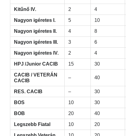
Kitűnő IV.
2
4
8
Nagyon igéretes I.
5
10
20
Nagyon igéretes II.
4
8
16
Nagyon igéretes III.
3
6
12
Nagyon igéretes IV.
2
4
8
HPJ
/Junior CACIB
15
30
60
CACIB
/ VETERÁN
–
40
–
CACIB
RES. CACIB
–
30
–
BOS
10
30
40
BOB
20
40
80
Legszebb Fiatal
10
20
20
Legszebb Veterán
10
20
20