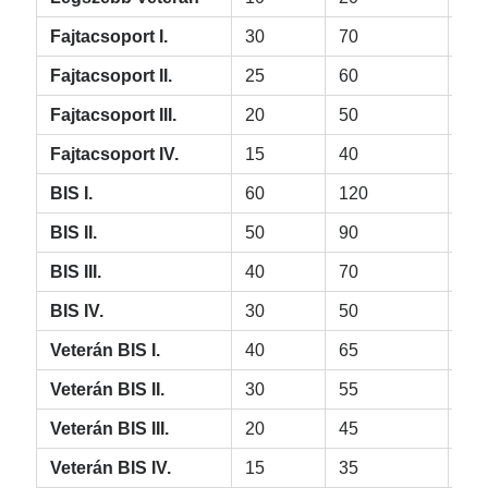
Fajtacsoport I.
30
70
–
Fajtacsoport II.
25
60
–
Fajtacsoport III.
20
50
–
Fajtacsoport IV.
15
40
–
BIS I.
60
120
12
BIS II.
50
90
90
BIS III.
40
70
70
BIS IV.
30
50
50
Veterán BIS I.
40
65
65
Veterán BIS II.
30
55
55
Veterán BIS III.
20
45
45
Veterán BIS IV.
15
35
35