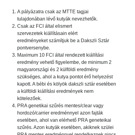
Tacskók világkiállítása Budapesten – találkozzunk a
Hungexpón
A pályázatra csak az MTTE tagjai
tulajdonában lévő kutyák nevezhetők.
Csak az FCI által elismert
KATEGÓRIÁK
szervezetek kiállításain elért
eredményeket számítjuk be a Dakszli Sztár
Egyebek
pontversenybe.
Tenyésztési csoport
Maximum 10 FCI által rendezett kiállítási
eredmény vehető figyelembe, de minimum 2
magyarországi és 2 külföldi eredmény
szükséges, ahol a kutya pontot érő helyezést
ARCHÍVUM
kapott. A bébi és kölyök dakszli sztár esetében
a külföldi kiállítási eredmények nem
2026 március
kötelezőek.
2026 február
PRA genetikai szűrés mentes/clear vagy
2026 január
hordozó/carrier eredménnyel azon fajták
2025 december
esetében, ahol van elérhető PRA geneteikai
2025 november
szűrés. Azon kutyák esetében, akiknek szülei
PRA mentes eredménnyel rendelkeznek nincs