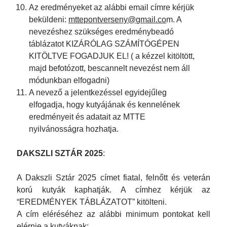
Az eredményeket az alábbi email címre kérjük
beküldeni:
mttepontverseny@gmail.co
m. A
nevezéshez szükséges eredménybeadó
táblázatot KIZÁRÓLAG SZÁMÍTÓGÉPEN
KITÖLTVE FOGADJUK EL! ( a kézzel kitöltött,
majd befotózott, bescannelt nevezést nem áll
módunkban elfogadni)
A nevező a jelentkezéssel egyidejűleg
elfogadja, hogy kutyájának és kennelének
eredményeit és adatait az MTTE
nyilvánosságra hozhatja.
DAKSZLI SZTÁR 2025
:
A Dakszli Sztár 2025 címet fiatal, felnőtt és veterán
korú kutyák kaphatják. A címhez kérjük az
“EREDMÉNYEK TÁBLÁZATOT” kitölteni.
A cím eléréséhez az alábbi minimum pontokat kell
elérnie a kutyáknak: