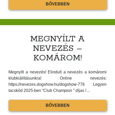
Tacskók világkiállítása Budapesten – találkozzunk a
TENYÉSZSZEMLE
BŐVEBBEN
Hungexpón
KOMÁROM
OKTÓBER
04.
KATEGÓRIÁK
MEGNYÍLT A
Egyebek
NEVEZÉS –
Tenyésztési csoport
KOMÁROM!
ARCHÍVUM
Megnyílt a nevezés! Elindult a nevezés a komáromi
klubkiállításunkra! Online nevezés:
2026 március
https://nevezes.dogshow.hu/dogshow-776 Legyen
2026 február
tacskód 2025-ben “Club Champion ” díjas !…
2026 január
2025 december
MEGNYÍLT
BŐVEBBEN
2025 november
A