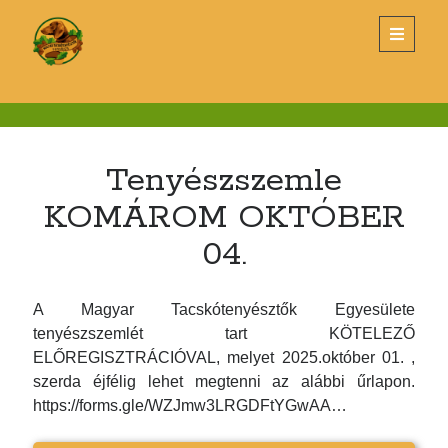
Magyar
open
primary
menu
Tacskótenyésztők
Sidebar
Egyesülete
KERESÉS
Search
Tenyészszemle
KOMÁROM OKTÓBER
04.
LEGUTÓBBI BEJEGYZÉSEK
A Magyar Tacskótenyésztők Egyesülete
tenyészszemlét tart KÖTELEZŐ
Tenyészszemle Budapest
ELŐREGISZTRÁCIÓVAL, melyet 2025.október 01. ,
Éves Klubvacsora és Díjkiosztó – 2026. március 26.
szerda éjfélig lehet megtenni az alábbi űrlapon.
Új alombejelentő nyomtatvány
https://forms.gle/WZJmw3LRGDFtYGwAA…
TENYÉSZSZEMLE- SZENTLŐRINC