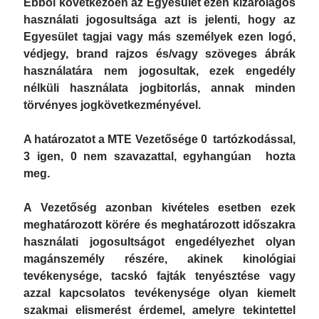
Ebből következően az Egyesület ezen kizárólagos
Tacskók világkiállítása Budapesten – találkozzunk a
használati jogosultsága azt is jelenti, hogy az
Hungexpón
Egyesület tagjai vagy más személyek ezen logó,
védjegy, brand rajzos és/vagy szöveges ábrák
használatára nem jogosultak, ezek engedély
KATEGÓRIÁK
nélküli használata jogbitorlás, annak minden
törvényes jogkövetkezményével.
Egyebek
Tenyésztési csoport
A határozatot a MTE Vezetősége 0 tartózkodással,
3 igen, 0 nem szavazattal, egyhangúan hozta
meg.
ARCHÍVUM
A Vezetőség azonban kivételes esetben ezek
2026 március
meghatározott körére és meghatározott időszakra
2026 február
használati jogosultságot engedélyezhet olyan
magánszemély részére, akinek kinológiai
2026 január
tevékenysége, tacskó fajták tenyésztése vagy
2025 december
azzal kapcsolatos tevékenysége olyan kiemelt
2025 november
szakmai elismerést érdemel, amelyre tekintettel