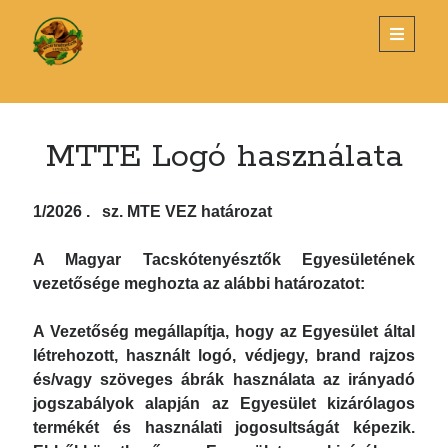
Magyar
open
primary
menu
Tacskótenyésztők
Sidebar
Egyesülete
KERESÉS
MTTE Logó használata
Search
1/2026 . sz. MTE VEZ határozat
A Magyar Tacskótenyésztők Egyesületének
vezetősége meghozta az alábbi határozatot:
LEGUTÓBBI BEJEGYZÉSEK
A Vezetőség megállapítja, hogy az Egyesület által
Tenyészszemle Budapest
létrehozott, használt logó, védjegy, brand rajzos
Éves Klubvacsora és Díjkiosztó – 2026. március 26.
és/vagy szöveges ábrák használata az irányadó
Új alombejelentő nyomtatvány
jogszabályok alapján az Egyesület kizárólagos
TENYÉSZSZEMLE- SZENTLŐRINC
termékét és használati jogosultságát képezik.