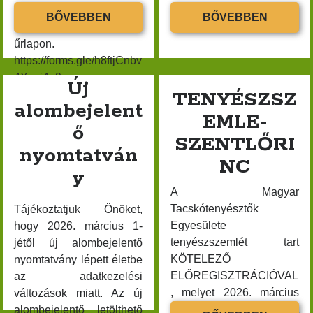
Tacskók világkiállítása Budapesten – találkozzunk a
19. vasárnap éjfélig lehet
Champion és Dakszli
TENYÉSZSZEMLE
ÉVES
BŐVEBBEN
BŐVEBBEN
Hungexpón
megtenni az alábbi
Sztár díjak ünnepélyes…
BUDAPEST
KLUBV
űrlapon.
ÉS
https://forms.gle/h8ftjCnbv
DÍJKIO
KATEGÓRIÁK
4Xyui4e9…
Új
–
TENYÉSZSZ
2026.
alombejelent
Egyebek
EMLE-
MÁRCIU
Tenyésztési csoport
ő
26.
SZENTLŐRI
nyomtatván
NC
y
ARCHÍVUM
A Magyar
Tacskótenyésztők
Tájékoztatjuk Önöket,
2026 március
Egyesülete
hogy 2026. március 1-
2026 február
tenyészszemlét tart
jétől új alombejelentő
2026 január
KÖTELEZŐ
nyomtatvány lépett életbe
2025 december
ELŐREGISZTRÁCIÓVAL
az adatkezelési
, melyet 2026. március
változások miatt. Az új
2025 november
10. kedd éjfélig lehet
alombejelentő letölthető