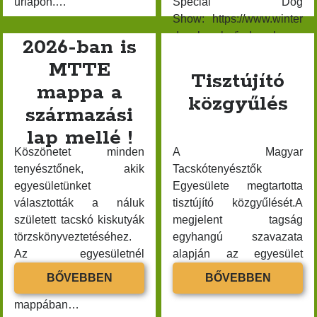
űrlapon.…
Special Dog
20.
SHOW
Show: https://www.winter
AND
dogshow.hu/index.php…
2026-ban is
SPECIA
Február 07-…
DACHS
MTTE
Tisztújító
SHOW
mappa a
2026
közgyűlés
származási
lap mellé !
Köszönetet minden
A Magyar
tenyésztőnek, akik
Tacskótenyésztők
egyesületünket
Egyesülete megtartotta
választották a náluk
tisztújító közgyűlését.A
született tacskó kiskutyák
megjelent tagság
törzskönyveztetéséhez.
egyhangú szavazata
Az egyesületnél
alapján az egyesület
törzskönyvezett kiskutyák
vezetősége az alábbiak
2026-
TISZTÚJ
BŐVEBBEN
BŐVEBBEN
továbbra is ilyen
szerint alakult a…
BAN
KÖZGY
mappában…
IS