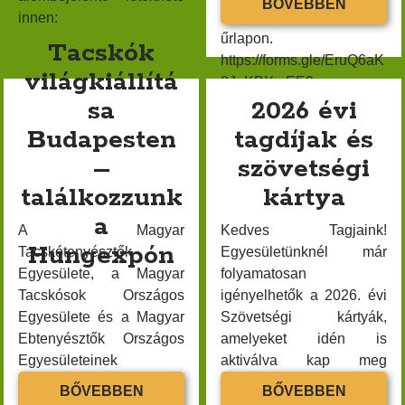
2025 október
TENYÉS
BŐVEBBEN
megtenni az alábbi
innen:
SZENTL
2025 szeptember
űrlapon.
Tacskók
2025 augusztus
https://forms.gle/EruQ6aK
világkiállítá
2025 július
8JnKBXmEE9…
sa
2026 évi
2025 június
Budapesten
tagdíjak és
2025 április
2025 február
–
szövetségi
2025 január
találkozzunk
kártya
2024 augusztus
a
A Magyar
Kedves Tagjaink!
2024 június
Hungexpón
Tacskótenyésztők
Egyesületünknél már
2024 március
Egyesülete, a Magyar
folyamatosan
2024 február
Tacskósok Országos
igényelhetők a 2026. évi
Egyesülete és a Magyar
Szövetségi kártyák,
2024 január
Ebtenyésztők Országos
amelyeket idén is
2023 szeptember
Egyesületeinek
aktiválva kap meg
2023 július
Szövetsége örömmel
minden tagunk. A…
TACSKÓK
2026
BŐVEBBEN
BŐVEBBEN
2023 június
jelenti: Budapest 2026…