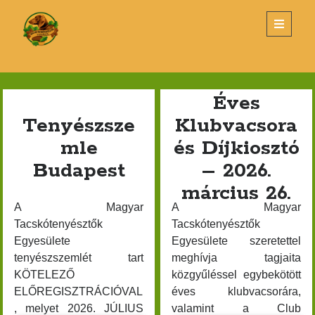
Magyar
open
primary
menu
Tacskótenyésztők
Sidebar
Egyesülete
KERESÉS
Magyar
Éves
Search
Tacskótenyésztők
Tenyészsze
Klubvacsora
mle
és Díjkiosztó
Egyesülete
Budapest
– 2026.
Posts
március 26.
LEGUTÓBBI BEJEGYZÉSEK
A Magyar
A Magyar
Tacskótenyésztők
Tacskótenyésztők
Tenyészszemle Budapest
Egyesülete
Egyesülete szeretettel
Éves Klubvacsora és Díjkiosztó – 2026. március 26.
tenyészszemlét tart
meghívja tagjaita
KÖTELEZŐ
közgyűléssel egybekötött
Új alombejelentő nyomtatvány
ELŐREGISZTRÁCIÓVAL
éves klubvacsorára,
TENYÉSZSZEMLE- SZENTLŐRINC
, melyet 2026. JÚLIUS
valamint a Club