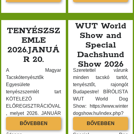
VILÁGKIÁLLÍTÁSA
ÉVI
2023 március
BUDAPESTEN
TAGDÍJ
2023 február
–
ÉS
2023 január
WUT World
TALÁLKOZZUNK
SZÖVET
TENYÉSZSZ
A
KÁRTY
2022 november
Show and
EMLE
HUNGEXPÓN
2022 október
Special
2026.JANUÁ
2022 szeptember
Dachshund
R 20.
2022 augusztus
Show 2026
2022 július
A Magyar
Szeretettel várunk
2022 június
Tacskótenyésztők
minden tacskó tartót,
2022 február
Egyesülete
tenyésztőt, rajongót
tenyészszemlét tart
Budapestre! BÍRÓLISTA
2021 december
KÖTELEZŐ
WUT World Dog
2021 november
ELŐREGISZTRÁCIÓVAL
Show: https://www.winter
2021 október
, melyet 2026. JANUÁR
dogshow.hu/index.php?
2021 szeptember
18. , VASÁRNAP éjfélig
link=wut2026&m=724
TENYÉSZSZEMLE
WUT
BŐVEBBEN
BŐVEBBEN
2021 augusztus
lehet megtenni az alábbi
BÍRÓLISTA Dachshund
2026.JANUÁR
WORLD