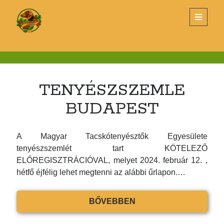
Magyar
open
primary
menu
Tacskótenyésztők
Sidebar
Egyesülete
KERESÉS
Search
TENYÉSZSZEMLE
BUDAPEST
A Magyar Tacskótenyésztők Egyesülete
LEGUTÓBBI BEJEGYZÉSEK
tenyészszemlét tart KÖTELEZŐ
ELŐREGISZTRÁCIÓVAL, melyet 2024. február 12. ,
Tenyészszemle Budapest
hétfő éjfélig lehet megtenni az alábbi űrlapon.…
Éves Klubvacsora és Díjkiosztó – 2026. március 26.
Új alombejelentő nyomtatvány
TENYÉSZSZEMLE
BŐVEBBEN
TENYÉSZSZEMLE- SZENTLŐRINC
BUDAPEST