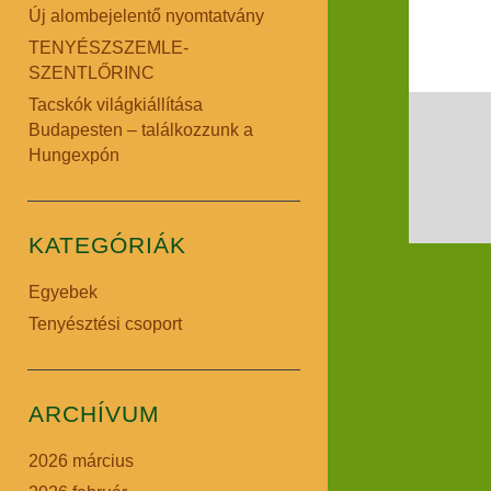
Új alombejelentő nyomtatvány
TENYÉSZSZEMLE-
SZENTLŐRINC
Tacskók világkiállítása
Budapesten – találkozzunk a
Hungexpón
KATEGÓRIÁK
Egyebek
Tenyésztési csoport
ARCHÍVUM
2026 március