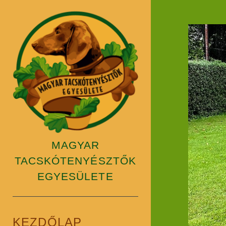
Magyar
Tacskótenyésztők
Egyesülete
MAGYAR
TACSKÓTENYÉSZTŐK
EGYESÜLETE
KEZDŐLAP