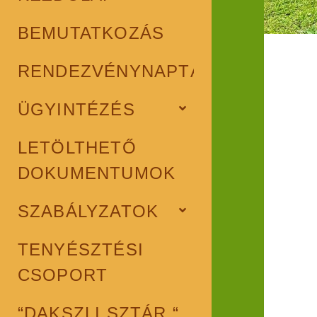
BEMUTATKOZÁS
RENDEZVÉNYNAPTÁR
ÜGYINTÉZÉS
open
child
menu
LETÖLTHETŐ
DOKUMENTUMOK
SZABÁLYZATOK
open
child
menu
TENYÉSZTÉSI
CSOPORT
“DAKSZLI SZTÁR “