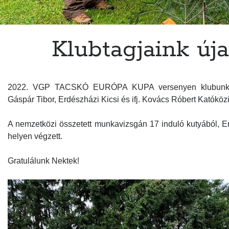
Klubtagjaink új
2022. VGP TACSKÓ EURÓPA KUPA versenyen klubunk két
Gáspár Tibor, Erdészházi Kicsi és ifj. Kovács Róbert Katóközi
A nemzetközi összetett munkavizsgán 17 induló kutyából, Er
helyen végzett.
Gratulálunk Nektek!