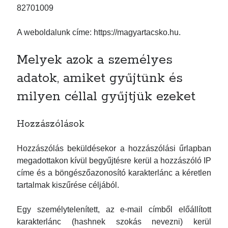
Tacskók világkiállítása Budapesten – találkozzunk a
82701009
Hungexpón
A weboldalunk címe: https://magyartacsko.hu.
KATEGÓRIÁK
Melyek azok a személyes
adatok, amiket gyűjtünk és
Egyebek
Tenyésztési csoport
milyen céllal gyűjtjük ezeket
Hozzászólások
ARCHÍVUM
Hozzászólás beküldésekor a hozzászólási űrlapban
2026 március
megadottakon kívül begyűjtésre kerül a hozzászóló IP
2026 február
címe és a böngészőazonosító karakterlánc a kéretlen
tartalmak kiszűrése céljából.
2026 január
2025 december
Egy személytelenített, az e-mail címből előállított
2025 november
karakterlánc (hashnek szokás nevezni) kerül