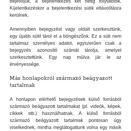
bejelöljük, a bejelentkezés két hétig folytatódik.
Kijelentkezéskor a bejelentkezési sütik eltávolításra
kerülnek.
Amennyiben bejegyzést vagy oldalt szerkesztünk,
egy újabb sütit tárol el a böngészőnk. Ez a süti nem
tartalmaz személyes adatot, egyszerűen csak a
bejegyzés azonosító számát tárolja, amelyet
szerkesztettünk. Egy nap múlva jár le az
érvényessége.
Más honlapokról származó beágyazott
tartalmak
A honlapon elérhető bejegyzések külső forrásból
származó beágyazott tartalmakat (pl. videók, képek,
cikkek stb.) használhatnak. A külső forrásból
származó beágyazott tartalmak pontosan úgy
viselkednek, mintha meglátogattunk volna egy másik