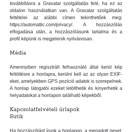
2025 október
továbbításra a Gravatar szolgáltatás felé, ha ez az
2025 szeptember
oldalon használatban van. A Gravatar szolgáltatás
feltételei az alábbi címen tekinthetőek meg:
2025 augusztus
https://automattic.com/privacy/. A hozzászólás
2025 július
elfogadása után, a hozzászólásunk tartalma és a
2025 június
profil képünk is megjelenik nyilvánosan.
2025 április
Média
2025 február
2025 január
Amennyiben regisztrált felhasználó által kerül kép
2024 augusztus
feltöltésre a honlapra, kerülni kell az az olyan EXIF-
2024 június
eket, amelyekben GPS pozíció adatok is szerepelnek.
2024 március
A honlap látogatói ezeket letölthetik és kinyerhetik a
2024 február
helyadatokat a honlapon található képekből.
2024 január
Kapcsolatfelvételi űrlapok
2023 szeptember
Sütik
2023 július
2023 június
Ha hozzászólást írunk a honlapon, a megadott nevet,