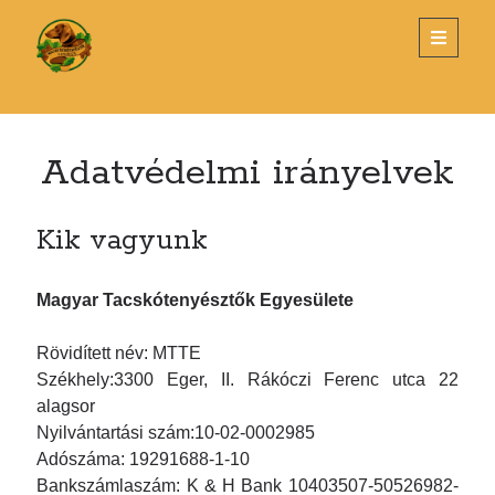
Magyar
open
primary
menu
Tacskótenyésztők
Sidebar
Egyesülete
KERESÉS
Adatvédelmi irányelvek
Search
Kik vagyunk
Magyar Tacskótenyésztők Egyesülete
LEGUTÓBBI BEJEGYZÉSEK
Rövidített név: MTTE
Tenyészszemle Budapest
Székhely:3300 Eger, II. Rákóczi Ferenc utca 22
Éves Klubvacsora és Díjkiosztó – 2026. március 26.
alagsor
Nyilvántartási szám:10-02-0002985
Új alombejelentő nyomtatvány
Adószáma: 19291688-1-10
TENYÉSZSZEMLE- SZENTLŐRINC
Bankszámlaszám: K & H Bank 10403507-50526982-