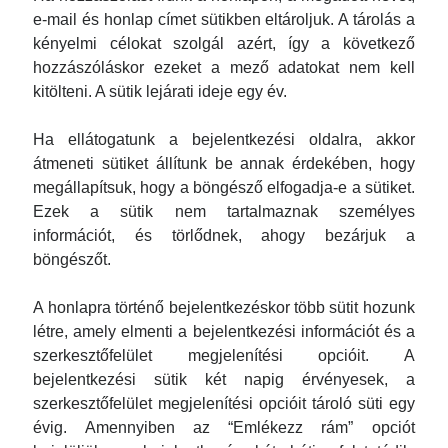
2023 március
e-mail és honlap címet sütikben eltároljuk. A tárolás a
kényelmi célokat szolgál azért, így a következő
2023 február
hozzászóláskor ezeket a mező adatokat nem kell
2023 január
kitölteni. A sütik lejárati ideje egy év.
2022 november
2022 október
Ha ellátogatunk a bejelentkezési oldalra, akkor
átmeneti sütiket állítunk be annak érdekében, hogy
2022 szeptember
megállapítsuk, hogy a böngésző elfogadja-e a sütiket.
2022 augusztus
Ezek a sütik nem tartalmaznak személyes
2022 július
információt, és törlődnek, ahogy bezárjuk a
2022 június
böngészőt.
2022 február
A honlapra történő bejelentkezéskor több sütit hozunk
2021 december
létre, amely elmenti a bejelentkezési információt és a
2021 november
szerkesztőfelület megjelenítési opcióit. A
2021 október
bejelentkezési sütik két napig érvényesek, a
2021 szeptember
szerkesztőfelület megjelenítési opcióit tároló süti egy
2021 augusztus
évig. Amennyiben az “Emlékezz rám” opciót