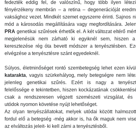
fedezték eddig fel, de valószínű, hogy több ilyen léte
fényérzékeny membrán – a retina – degenerációját eredmé
vaksághoz vezet. Mindkét szemet egyszerre érinti. Sajnos n
mód a károsodás megállítására vagy megfordítására. Jele
PRA
genetikai szűrések érhetők el. A két változat eltérő mér
megjelenésük nem zárható ki egyiknél sem, hiszen a 
keresztezése rég óta bevett módszer a tenyésztésben. Ez
elvégzése a tenyésztésre szánt egyedeknél.
Súlyos, életminőséget rontó szembetegség lehet ezen kívü
katarakta
, vagyis szürkehályog, mely betegségre nem léte
jelenleg genetikai szűrés. Ezért is nagy a tenyész
felelőssége e tekintetben, hiszen kockázatának csökkentés
csak a rendszeresen végzett szemészeti vizsgálat, és
utódok nyomon követése nyújt lehetőséget.
Az olyan tenyészállatokat, melyek utódai között halmozot
fordul elő a betegség -még akkor is, ha ők maguk nem vise
az elváltozás jeleit- ki kell zárni a tenyésztésből.