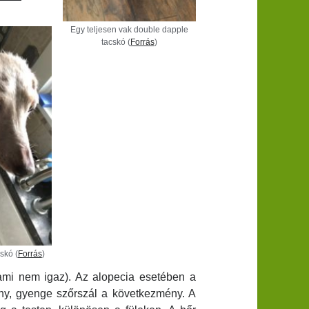
Egy teljesen vak double dapple
tacskó (
Forrás
)
skó (
Forrás
)
 (ami nem igaz). Az alopecia esetében a
ny, gyenge szőrszál a következmény. A