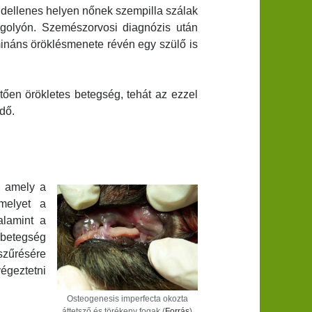
dellenes helyen nőnek szempilla szálak
emgolyón. Szemészorvosi diagnózis után
ináns öröklésmenete révén egy szülő is
hetően örökletes betegség, tehát az ezzel
dő.
, amely a
amelyet a
alamint a
A betegség
szűrésére
égeztetni
Osteogenesis imperfecta okozta
áttetsző és törékeny fogak (
Forrás
)