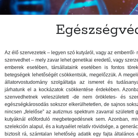
Egészségvé
Az élő szervezetek – legyen szó kutyáról, vagy az emberről
szenvedhet – mely zavar lehet genetikai eredetű, vagy szerze
emberek esetében, társállataink esetében is fontos tör
betegségek lehetőségét csökkentsük, megelőzzük. A mege
állatorvostudomány szolgáltatja az ismeret és tudásany
járhatunk el a kockázatok csökkentése érdekében. Azonb
szenvedhetnek veleszületett -de nem örökletes- és szer
egészségkárosodás sokszor elkerülhetetlen, de sajnos soks
nincsen „felelőse” az autizmus spektrum zavarral született 
kutyáknál előforduló megbetegedésnek sem. Azonban, mive
szelekción alapul, és a kutyaélet relatív rövidsége, a gener
biztosít rá, számtalan lehetőség adatik egy fajta általán