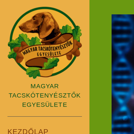
Magyar
Tacskótenyésztők
Egyesülete
MAGYAR
TACSKÓTENYÉSZTŐK
EGYESÜLETE
KEZDŐLAP