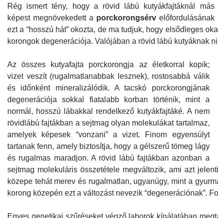
Rég ismert tény, hogy a rövid lábú kutyákfajtáknál más 
képest megnövekedett a
porckorongsérv
előfordulásának 
ezt a “hosszú hát” okozta, de ma tudjuk, hogy elsődleges oka 
korongok degenerációja. Valójában a rövid lábú kutyáknak nin
Az összes kutyafajta porckorongja az életkorral kopik;
vizet veszít (rugalmatlanabbak lesznek), rostosabbá válik
és időnként mineralizálódik. A tacskó porckorongjának
degenerációja sokkal fiatalabb korban történik, mint a
normál, hosszú lábakkal rendelkező kutyákfajtáké. A nem
rövidlábú fajtákban a sejtmag olyan molekulákat tartalmaz,
amelyek képesek “vonzani” a vizet. Finom egyensúlyt
tartanak fenn, amely biztosítja, hogy a gélszerű tömeg lágy
és rugalmas maradjon. A rövid lábú fajtákban azonban a
sejtmag molekuláris összetétele megváltozik, ami azt jelent
közepe tehát merev és rugalmatlan, ugyanúgy, mint a gyurm
korong közepén ezt a változást nevezik “degenerációnak”. Fo
Egyes genetikai szűréseket végző laborok kínálatában megt