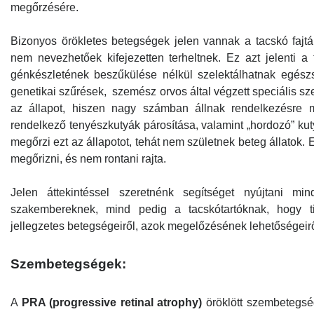
megőrzésére.
Bizonyos örökletes betegségek jelen vannak a tacskó fajtá
nem nevezhetőek kifejezetten terheltnek. Ez azt jelenti 
génkészletének beszűkülése nélkül szelektálhatnak egész
genetikai szűrések, szemész orvos által végzett speciális s
az állapot, hiszen nagy számban állnak rendelkezésre
rendelkező tenyészkutyák párosítása, valamint „hordozó” kut
megőrzi ezt az állapotot, tehát nem születnek beteg állatok. Ez
megőrizni, és nem rontani rajta.
Jelen áttekintéssel szeretnénk segítséget nyújtani min
szakembereknek, mind pedig a tacskótartóknak, hogy ti
jellegzetes betegségeiről, azok megelőzésének lehetőségeirő
Szembetegségek:
A
PRA (progressive retinal atrophy)
öröklött szembetegsé