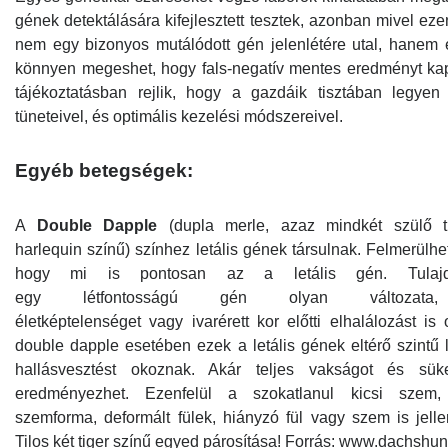
gének detektálására kifejlesztett tesztek, azonban mivel ez
nem egy bizonyos mutálódott gén jelenlétére utal, hanem 
könnyen megeshet, hogy fals-negatív mentes eredményt kap
tájékoztatásban rejlik, hogy a gazdáik tisztában legye
tüneteivel, és optimális kezelési módszereivel.
Egyéb betegségek:
A
Double Dapple
(dupla merle, azaz mindkét szülő ti
harlequin színű) színhez letális gének társulnak. Felmerülhe
hogy mi is pontosan az a letális gén. Tulajd
egy létfontosságú gén olyan változata
életképtelenséget vagy ivarérett kor előtti elhalálozást is
double dapple esetében ezek a letális gének eltérő szintű 
hallásvesztést okoznak. Akár teljes vakságot és süke
eredményezhet. Ezenfelül a szokatlanul kicsi szem, 
szemforma, deformált fülek, hiányzó fül vagy szem is jell
Tilos két tiger színű egyed párosítása! Forrás:
www.dachshun