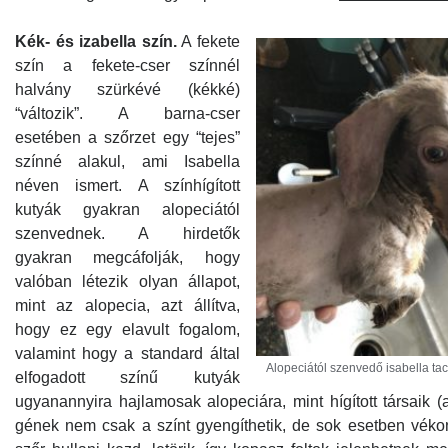
Kék- és izabella szín.
A fekete
szín a fekete-cser színnél
halvány szürkévé (kékké)
“változik”. A barna-cser
esetében a szőrzet egy “tejes”
színné alakul, ami Isabella
néven ismert. A színhígított
kutyák gyakran alopeciától
szenvednek. A hirdetők
gyakran megcáfolják, hogy
valóban létezik olyan állapot,
mint az alopecia, azt állítva,
hogy ez egy elavult fogalom,
valamint hogy a standard által
Alopeciától szenvedő isabella tac
elfogadott színű kutyák
ugyanannyira hajlamosak alopeciára, mint hígított társaik
gének nem csak a színt gyengíthetik, de sok esetben véko