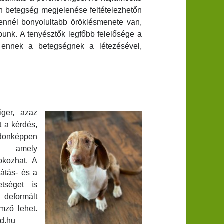
en betegség megjelenése feltételezhetőn
ennél bonyolultabb öröklésmenete van,
unk. A tenyésztők legfőbb felelősége a
n ennek a betegségnek a létezésével,
ger, azaz
t a kérdés,
onképpen
, amely
 okozhat. A
látás- és a
tséget is
deformált
emző lehet.
d.hu