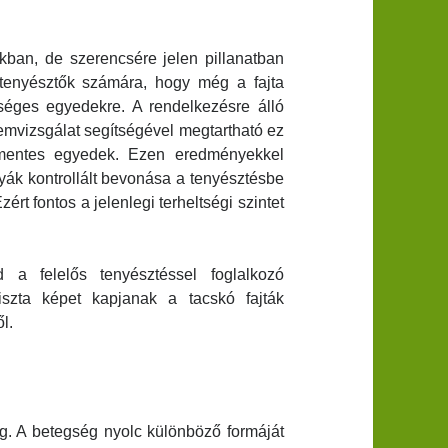
kban, de szerencsére jelen pillanatban
a tenyésztők számára, hogy még a fajta
séges egyedekre. A rendelkezésre álló
zemvizsgálat segítségével megtartható ez
 mentes egyedek. Ezen eredményekkel
yák kontrollált bevonása a tenyésztésbe
ért fontos a jelenlegi terheltségi szintet
d a felelős tenyésztéssel foglalkozó
szta képet kapjanak a tacskó fajták
l.
g. A betegség nyolc különböző formáját