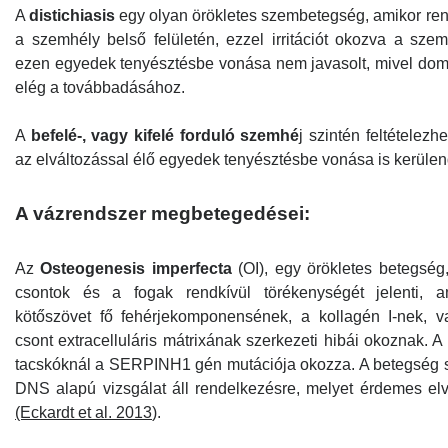
A
distichiasis
egy olyan örökletes szembetegség, amikor ren
a szemhély belső felületén, ezzel irritációt okozva a sz
ezen egyedek tenyésztésbe vonása nem javasolt, mivel dom
elég a továbbadásához.
A
befelé-, vagy kifelé forduló szemhé
j szintén feltételez
az elváltozással élő egyedek tenyésztésbe vonása is kerülen
A vázrendszer megbetegedései:
Az
Osteogenesis imperfecta
(OI), egy örökletes betegség
csontok és a fogak rendkívül törékenységét jelenti, 
kötőszövet fő fehérjekomponensének, a kollagén I-nek, v
csont extracelluláris mátrixának szerkezeti hibái okoznak. 
tacskóknál a SERPINH1 gén mutációja okozza. A betegség 
DNS alapú vizsgálat áll rendelkezésre, melyet érdemes elv
(Eckardt et al. 2013
).