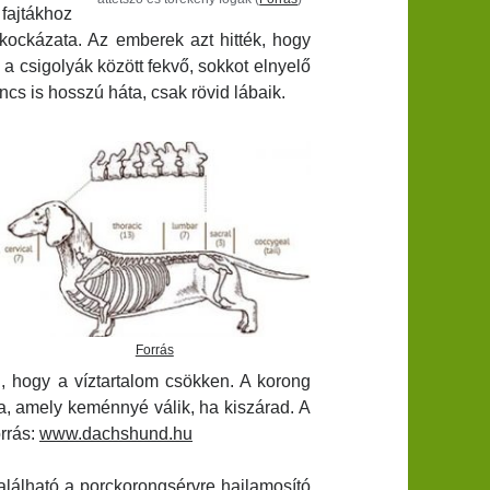
fajtákhoz
kockázata. Az emberek azt hitték, hogy
a csigolyák között fekvő, sokkot elnyelő
cs is hosszú háta, csak rövid lábaik.
Forrás
i, hogy a víztartalom csökken. A korong
a, amely keménnyé válik, ha kiszárad. A
rrás:
www.dachshund.hu
alálható a porckorongsérvre hajlamosító