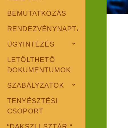
BEMUTATKOZÁS
RENDEZVÉNYNAPTÁR
ÜGYINTÉZÉS
open
child
menu
LETÖLTHETŐ
DOKUMENTUMOK
SZABÁLYZATOK
open
child
menu
TENYÉSZTÉSI
CSOPORT
“DAKSZLI SZTÁR “