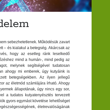
delem
- nem sebezhetetlenek. Működésük zavart
tt – és kialakul a betegség. Akárcsak az
ekvés, hogy az esetleg ránk leselkedő
lőzéshez mind a humán-, mind pedig az
agot, melynek segítségével tudatosan
an ahogy mi emberek, úgy kutyáink is
zett betegségekben. Az ilyen jellegű
zor az életmód számlájára írható. Ahogy
gyermek állapotának, úgy nincs egy sor,
l a tudatos kutyatenyésztés tervezett
ációk gyors egymást követése lehetőséget
os egészségességének, életrevalóságának