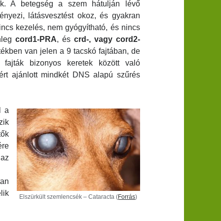
zik. A betegség a szem hátulján lévő
nyezi, látásvesztést okoz, és gyakran
incs kezelés, nem gyógyítható, és nincs
nleg
cord1-PRA
, és
crd-, vagy cord2-
tékben van jelen a 9 tacskó fajtában, de
fajták bizonyos keretek között való
ért ajánlott mindkét DNS alapú szűrés
l a
zik
tők
ére
 az
tan
lik
Elszürkült szemlencsék – Cataracta (
Forrás
)